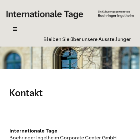
Zum
Inhalt
springen
Toggle
Navigation
Bleiben Sie über unsere Ausstellungen info
Ihr Besuch
Ausstellung
Kontakt
Newsletter
Kontakt
Geschichte
Internationale Tage
Boehringer Ingelheim Corporate Center GmbH