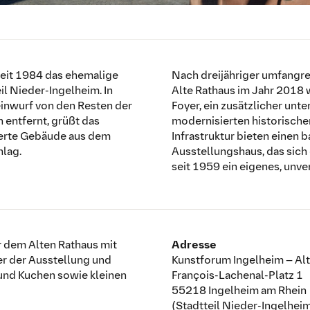
 seit 1984 das ehemalige
Nach dreijähriger umfangr
il Nieder-Ingelheim. In
Alte Rathaus im Jahr 2018 
inwurf von den Resten der
Foyer, ein zusätzlicher unt
entfernt, grüßt das
modernisierten historische
derte Gebäude aus dem
Infrastruktur bieten einen 
hlag.
Ausstellungshaus, das sich
seit 1959 ein eigenes, un
r dem Alten Rathaus mit
Adresse
er der Ausstellung und
Kunstforum Ingelheim – Al
und Kuchen sowie kleinen
François-Lachenal-Platz 1
55218 Ingelheim am Rhein
(Stadtteil Nieder-Ingelhei