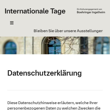
Zum
Inhalt
springen
Toggle
Navigation
Bleiben Sie über unsere Ausstellungen inf
Ihr Besuch
Ausstellung
Kontakt
Newsletter
Datenschutzerklärung
Geschichte
Diese Datenschutzhinweise erläutern, welche Ihrer
personenbezogenen Daten zu welchen Zwecken die