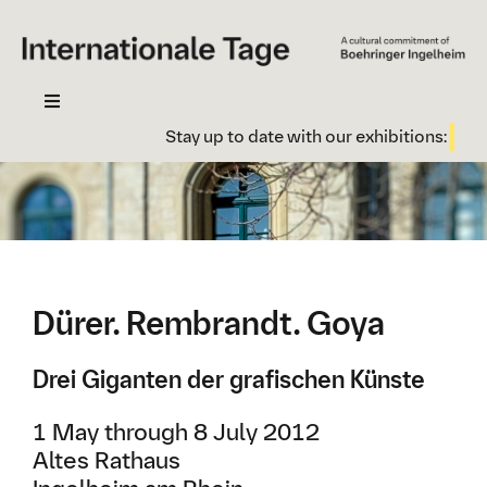
Skip
to
content
Toggle
Navigation
Stay up to date with our exhibitions:
Subsc
Your visit
Exhibition
Contact
Newsletter
Dürer. Rembrandt. Goya
History
Drei Giganten der grafischen Künste
1 May through 8 July 2012
Altes Rathaus